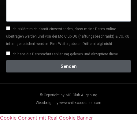
Ich erkläre mich damit einverstanden, dass meine Daten online
übertragen werden und von der Mo Club UG (haftungsbeschränkt) & Co. KG
intern gespeichert werden. Eine Weitergabe an Dritte erfolgt nicht.
Ich habe die Datenschutzerklärung gelesen und akzeptiere diese
Senden
© Copyright by MO Club Augsburg
Webdesign by www.chili-cooperation.com
Cookie Consent mit Real Cookie Banner