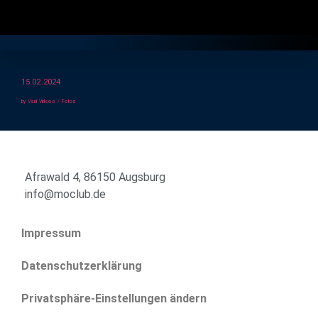
Gratis Longdrink
15.02.2024
by Vani Videos / Fotos
Afrawald 4, 86150 Augsburg
info@moclub.de
Impressum
Datenschutzerklärung
Privatsphäre-Einstellungen ändern