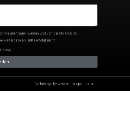
 online übertragen werden und von der Mo Club UG
 Weitergabe an Dritte erfolgt nicht.
e diese
nden
Webdesign by www.chili-cooperation.com