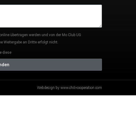
 online übertragen werden und von der Mo Club UG
 Weitergabe an Dritte erfolgt nicht.
e diese
nden
Webdesign by www.chili-cooperation.com