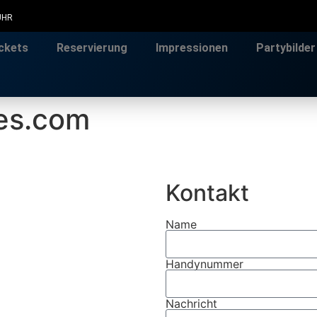
 UHR
ckets
Reservierung
Impressionen
Partybilder
es.com
Kontakt
Name
Handynummer
Nachricht