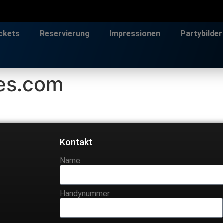
ckets
Reservierung
Impressionen
Partybilder
es.com
Kontakt
Name
Handynummer