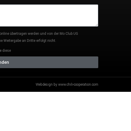
 online übertragen werden und von der Mo Club UG
 Weitergabe an Dritte erfolgt nicht.
e diese
nden
Webdesign by www.chili-cooperation.com