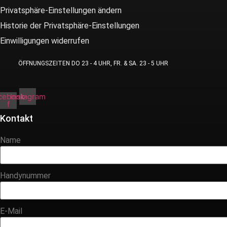
Privatsphäre-Einstellungen ändern
Historie der Privatsphäre-Einstellungen
Einwilligungen widerrufen
ÖFFNUNGSZEITEN DO 23 - 4 UHR, FR. & SA. 23 - 5 UHR
cebook-
Instagram
f
Kontakt
Name
Handynummer
E-Mail