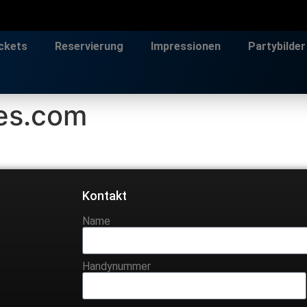
ckets
Reservierung
Impressionen
Partybilder
es.com
Kontakt
Name
Handynummer