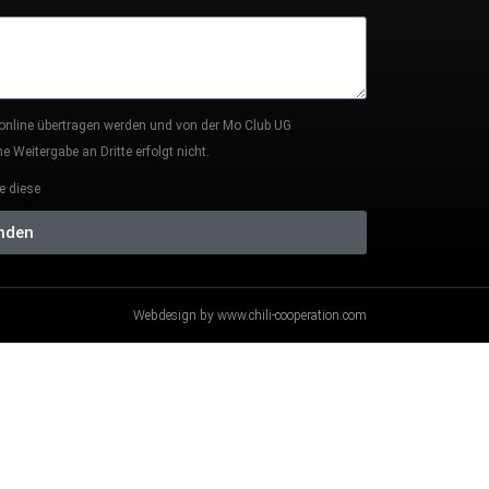
 online übertragen werden und von der Mo Club UG
 Weitergabe an Dritte erfolgt nicht.
e diese
nden
Webdesign by www.chili-cooperation.com