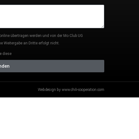
 online übertragen werden und von der Mo Club UG
 Weitergabe an Dritte erfolgt nicht.
e diese
nden
Webdesign by www.chili-cooperation.com