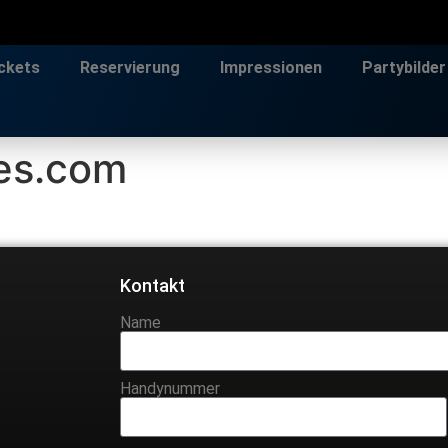
ckets
Reservierung
Impressionen
Partybilder
es.com
Kontakt
Name
Handynummer