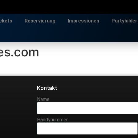
ckets
Reservierung
Impressionen
Partybilder
es.com
Kontakt
Name
Handynummer