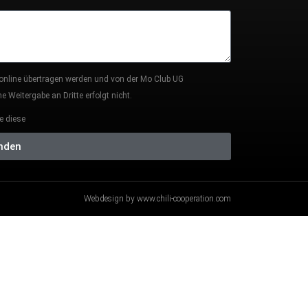
 online übertragen werden und von der Mo Club UG
 Weitergabe an Dritte erfolgt nicht.
e diese
nden
Webdesign by www.chili-cooperation.com