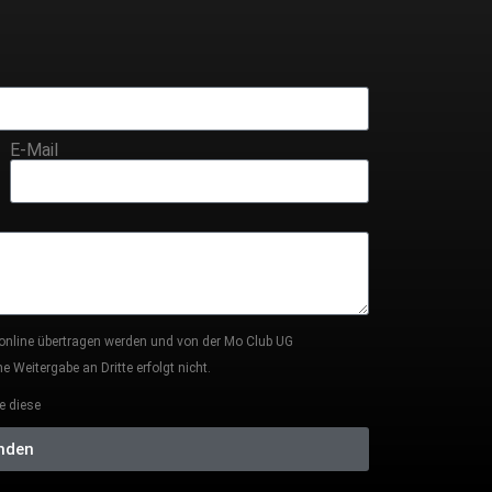
E-Mail
 online übertragen werden und von der Mo Club UG
 Weitergabe an Dritte erfolgt nicht.
e diese
nden