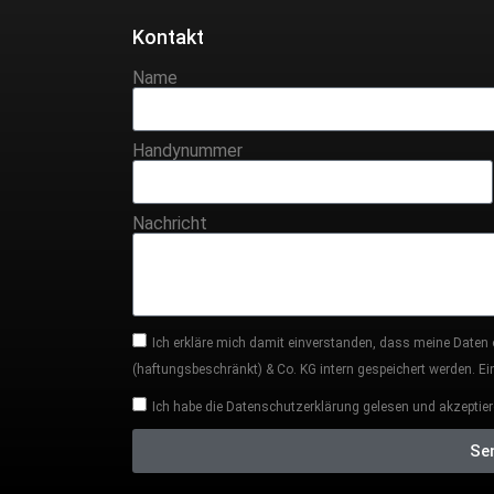
Kontakt
Name
Handynummer
Nachricht
Ich erkläre mich damit einverstanden, dass meine Daten
(haftungsbeschränkt) & Co. KG intern gespeichert werden. Eine
Ich habe die Datenschutzerklärung gelesen und akzeptier
Se