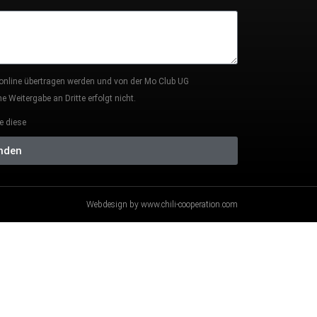
 online übertragen werden und von der Mo Club UG
 Weitergabe an Dritte erfolgt nicht.
e diese
nden
Webdesign by www.chili-cooperation.com