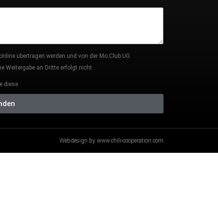
 online übertragen werden und von der Mo Club UG
 Weitergabe an Dritte erfolgt nicht.
e diese
nden
Webdesign by www.chili-cooperation.com