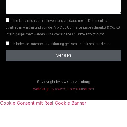
Ich erkläre mich damit einverstanden, dass meine Daten online
übertragen werden und von der Mo Club UG (haftungsbeschränkt) & Co. KG
intern gespeichert werden. Eine Weitergabe an Dritte erfolgt nicht.
Ich habe die Datenschutzerklärung gelesen und akzeptiere diese
Senden
© Copyright by MO Club Augsburg
Webdesign by www.chili-cooperation.com
Cookie Consent mit Real Cookie Banner