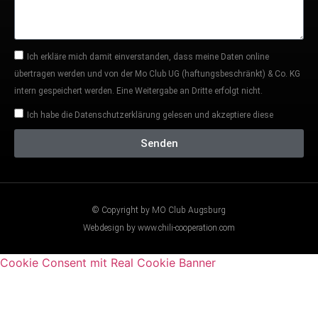
Ich erkläre mich damit einverstanden, dass meine Daten online
übertragen werden und von der Mo Club UG (haftungsbeschränkt) & Co. KG
intern gespeichert werden. Eine Weitergabe an Dritte erfolgt nicht.
Ich habe die Datenschutzerklärung gelesen und akzeptiere diese
Senden
© Copyright by MO Club Augsburg
Webdesign by www.chili-cooperation.com
Cookie Consent mit Real Cookie Banner