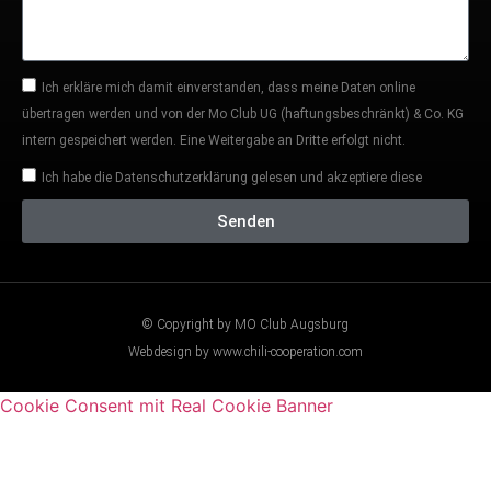
Ich erkläre mich damit einverstanden, dass meine Daten online
übertragen werden und von der Mo Club UG (haftungsbeschränkt) & Co. KG
intern gespeichert werden. Eine Weitergabe an Dritte erfolgt nicht.
Ich habe die Datenschutzerklärung gelesen und akzeptiere diese
Senden
© Copyright by MO Club Augsburg
Webdesign by www.chili-cooperation.com
Cookie Consent mit Real Cookie Banner