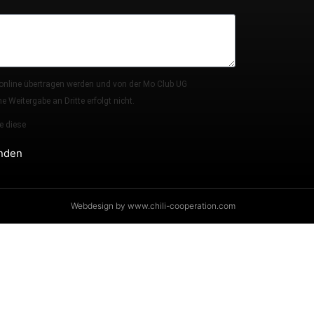
 online übertragen werden und von der Mo Club UG
 Weitergabe an Dritte erfolgt nicht.
e diese
nden
Webdesign by www.chili-cooperation.com