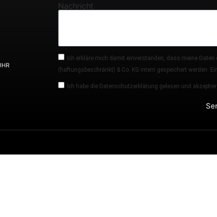
Nachricht
Ich erkläre mich damit einverstanden, dass meine Daten
 UHR
(haftungsbeschränkt) & Co. KG intern gespeichert werden. Eine
Ich habe die Datenschutzerklärung gelesen und akzeptier
Se