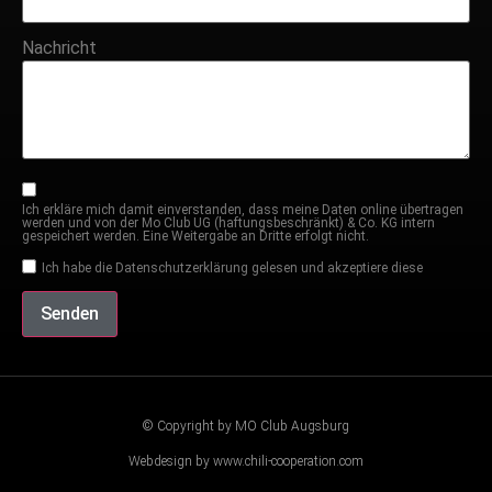
Nachricht
Ich erkläre mich damit einverstanden, dass meine Daten online übertragen
werden und von der Mo Club UG (haftungsbeschränkt) & Co. KG intern
gespeichert werden. Eine Weitergabe an Dritte erfolgt nicht.
Ich habe die Datenschutzerklärung gelesen und akzeptiere diese
Senden
© Copyright by MO Club Augsburg
Webdesign by www.chili-cooperation.com